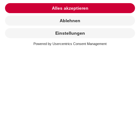
Kremierung
beauftragen
Erreichbarkeit
In der schweren Zeit stehen wir immer schnell und
kompetent an Ihrer Seite. Sie erreichen uns an 365
Tagen im Jahr.