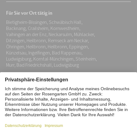
Mail-
Für Sie vor Ort tätig in
Adresse:
Bietigheim-Bissingen, Schwäbisch Hall,
*
Backnang, Crailsheim, Kornwestheim,
Vaihingen an der Enz, Neckarsulm, Mühlacker,
Ditzingen, Heilbronn, Remseck am Neckar,
Öhringen, Heilbronn, Heilbronn, Eppingen,
Künzelsau, Ingelfingen, Bad Rappenau,
Ludwigsburg, Korntal-Münchingen, Steinheim,
Murr, Bad Friedrichshall, Ludwigsburg
Impressum
Datenschutz
Stiftung
Interne Meldestelle
Zahlungsmittel
Vertrag widerrufen
Barrierefreiheitserklärung
Cookie/Tracking-Einstellungen