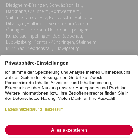
Bietigheim-Bissingen, Schwäbisch Hall,
*
Backnang, Crailsheim, Kornwestheim,
Vaihingen an der Enz, Neckarsulm, Mühlacker,
Ditzingen, Heilbronn, Remseck am Neckar,
Öhringen, Heilbronn, Heilbronn, Eppingen,
Künzelsau, Ingelfingen, Bad Rappenau,
Ludwigsburg, Korntal-Münchingen, Steinheim,
Murr, Bad Friedrichshall, Ludwigsburg
Impressum
Datenschutz
Stiftung
Interne Meldestelle
Zahlungsmittel
Vertrag widerrufen
Barrierefreiheitserklärung
Cookie/Tracking-Einstellungen