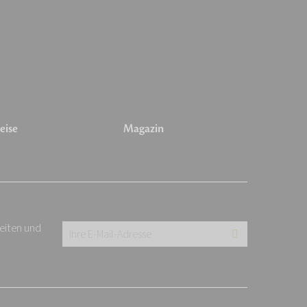
eise
Magazin
keiten und
Ihre
E-
Mail-
Adresse: