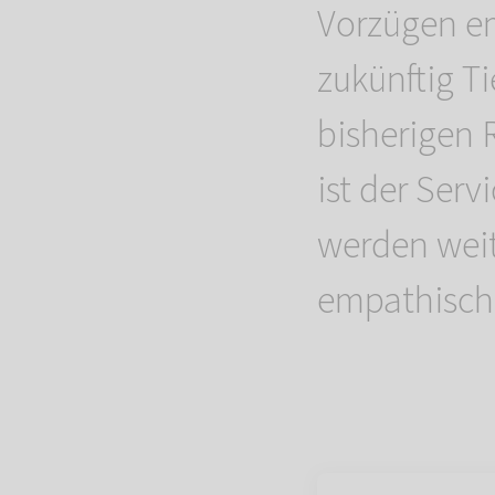
Vorzügen e
zukünftig T
bisherigen 
ist der Ser
werden weit
empathisch