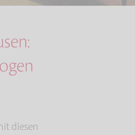
usen:
zogen
it diesen