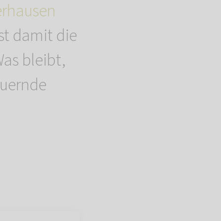
erhausen
st damit die
as bleibt,
auernde