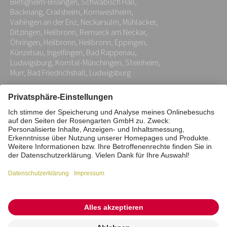
Bietigheim-Bissingen, Schwäbisch Hall,
*
Backnang, Crailsheim, Kornwestheim,
Vaihingen an der Enz, Neckarsulm, Mühlacker,
Ditzingen, Heilbronn, Remseck am Neckar,
Öhringen, Heilbronn, Heilbronn, Eppingen,
Künzelsau, Ingelfingen, Bad Rappenau,
Ludwigsburg, Korntal-Münchingen, Steinheim,
Murr, Bad Friedrichshall, Ludwigsburg
Impressum
Datenschutz
Stiftung
Interne Meldestelle
Zahlungsmittel
Vertrag widerrufen
Barrierefreiheitserklärung
Cookie/Tracking-Einstellungen