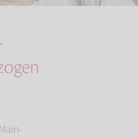
-
ezogen
 Main-