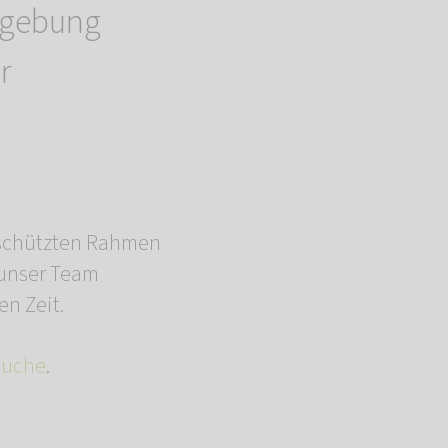
mgebung
r
eschützten Rahmen
 unser Team
n Zeit.
suche
.