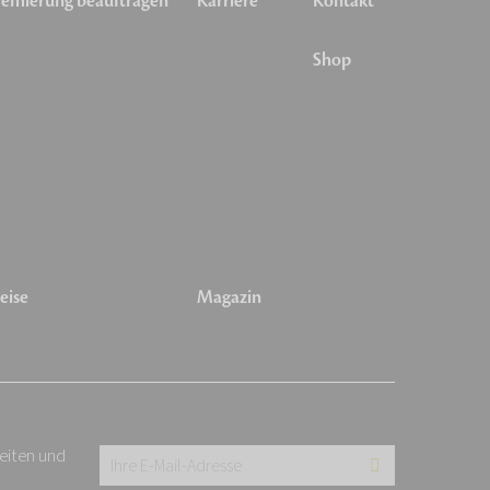
emierung beauftragen
Karriere
Kontakt
Shop
eise
Magazin
keiten und
Ihre