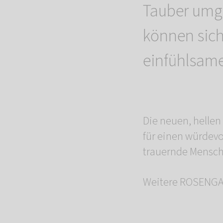
Tauber umg
können sich
einfühlsam
Die neuen, helle
für einen würdevo
trauernde Mensche
Weitere ROSENGAR