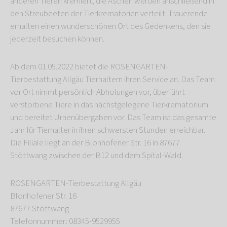
anderen Tieren kremiert, die Aschen werden anschließend in
den Streubeeten der Tierkrematorien verteilt. Trauerende
erhalten einen wunderschönen Ort des Gedenkens, den sie
jederzeit besuchen können.
Ab dem 01.05.2022 bietet die ROSENGARTEN-
Tierbestattung Allgäu Tierhaltern ihren Service an. Das Team
vor Ort nimmt persönlich Abholungen vor, überführt
verstorbene Tiere in das nächstgelegene Tierkrematorium
und bereitet Urnenübergaben vor. Das Team ist das gesamte
Jahr für Tierhalter in ihren schwersten Stunden erreichbar.
Die Filiale liegt an der Blonhofener Str. 16 in 87677
Stöttwang zwischen der B12 und dem Spital-Wald.
ROSENGARTEN-Tierbestattung Allgäu
Blonhofener Str. 16
87677 Stöttwang
Telefonnummer: 08345-9529955