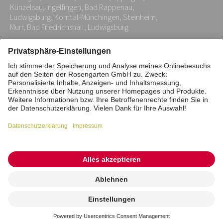
Künzelsau, Ingelfingen, Bad Rappenau,
Ludwigsburg, Korntal-Münchingen, Steinheim,
Murr, Bad Friedrichshall, Ludwigsburg
Impressum
Datenschutz
Stiftung
Interne Meldestelle
Zahlungsmittel
Vertrag widerrufen
Barrierefreiheitserklärung
Cookie/Tracking-Einstellungen
© 2026 ROSENGARTEN-Tierbestattung
Kremierung
beauftragen