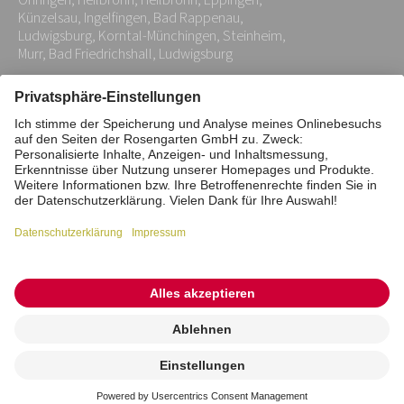
Öhringen, Heilbronn, Heilbronn, Eppingen,
Künzelsau, Ingelfingen, Bad Rappenau,
Ludwigsburg, Korntal-Münchingen, Steinheim,
Murr, Bad Friedrichshall, Ludwigsburg
Impressum
Datenschutz
Stiftung
Interne Meldestelle
Zahlungsmittel
Vertrag widerrufen
Barrierefreiheitserklärung
Cookie/Tracking-Einstellungen
© 2026 ROSENGARTEN-Tierbestattung
Kremierung
beauftragen