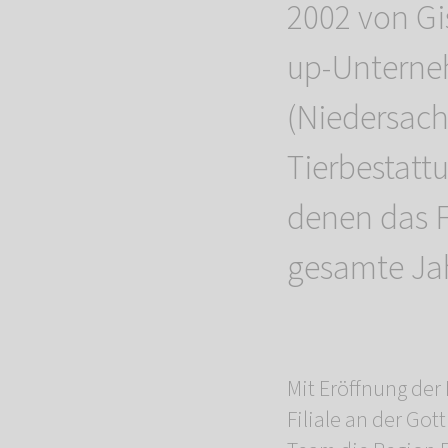
2002 von Gis
up-Unterne
(Niedersac
Tierbestatt
denen das F
gesamte Jah
Mit Eröffnung de
Filiale an der Go