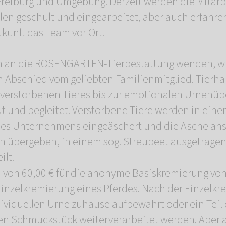
reiburg und Umgebung. Derzeit werden die Mitarbe
len geschult und eingearbeitet, aber auch erfahre
ukunft das Team vor Ort.
sich an die ROSENGARTEN-Tierbestattung wenden, 
 Abschied vom geliebten Familienmitglied. Tierha
 verstorbenen Tieres bis zur emotionalen Urnenü
t und begleitet. Verstorbene Tiere werden in eine
des Unternehmens eingeäschert und die Asche ans
h übergeben, in einem sog. Streubeet ausgetrage
ilt.
n von 60,00 € für die anonyme Basiskremierung von
 Einzelkremierung eines Pferdes. Nach der Einzelk
dividuellen Urne zuhause aufbewahrt oder ein Teil
en Schmuckstück weiterverarbeitet werden. Aber 