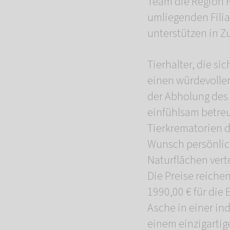
Team die Region F
umliegenden Filia
unterstützen in Z
Tierhalter, die 
einen würdevollen
der Abholung des
einfühlsam betreu
Tierkrematorien 
Wunsch persönlic
Naturflächen verte
Die Preise reiche
1990,00 € für die
Asche in einer in
einem einzigartig