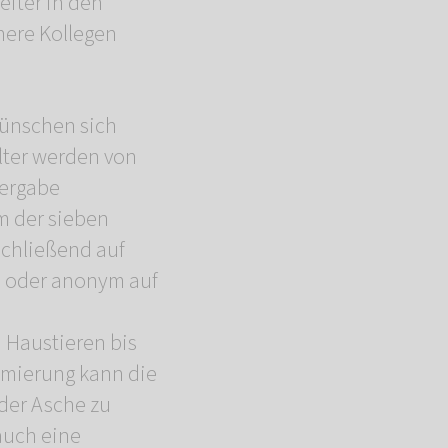
iter in den
nere Kollegen
wünschen sich
lter werden von
bergabe
m der sieben
chließend auf
n oder anonym auf
 Haustieren bis
remierung kann die
 der Asche zu
auch eine