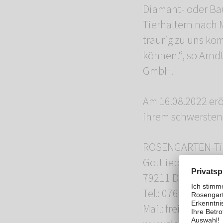
Diamant- oder Bau
Tierhaltern nach 
traurig zu uns k
können.“, so Arnd
GmbH.
Am 16.08.2022 eröf
ihrem schwersten
ROSENGARTEN-Tie
Gottlieb-Daimler-
79211 Denzlingen
Tel.: 07666-88 30 
Mail: freiburg@m