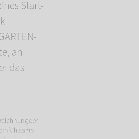
ines Start-
ck
NGARTEN-
te, an
er das
zeichnung der
s einfühlsame