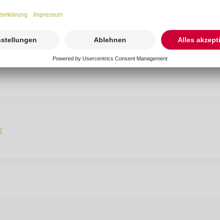
-freiburg.de
t