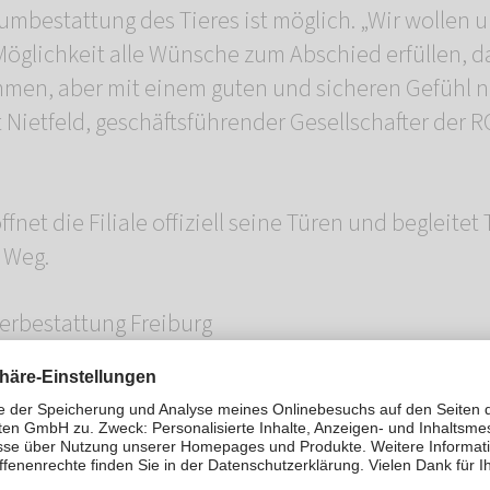
mbestattung des Tieres ist möglich. „Wir wollen 
Möglichkeit alle Wünsche zum Abschied erfüllen, d
ommen, aber mit einem guten und sicheren Gefühl
t Nietfeld, geschäftsführender Gesellschafter de
fnet die Filiale offiziell seine Türen und begleitet 
 Weg.
rbestattung Freiburg
Straße 13/1
550
ein-rosengarten.de